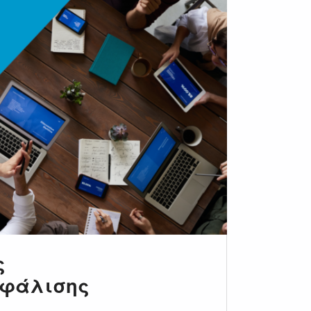
ς
σφάλισης