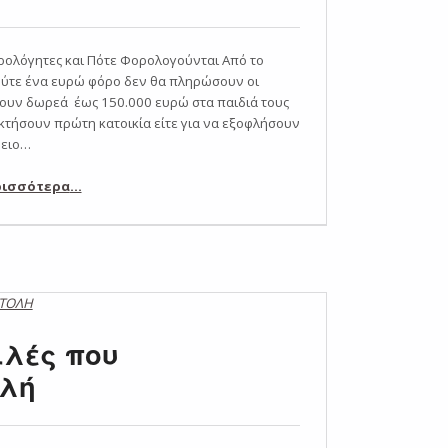
ρολόγητες και Πότε Φορολογούνται Από το
ύτε ένα ευρώ φόρο δεν θα πληρώσουν οι
νουν δωρεά έως 150.000 ευρώ στα παιδιά τους
οκτήσουν πρώτη κατοικία είτε για να εξοφλήσουν
νειο…
“Γονικές Παροχές Χρημάτων”
ρισσότερα
…
ιλές που
ολή