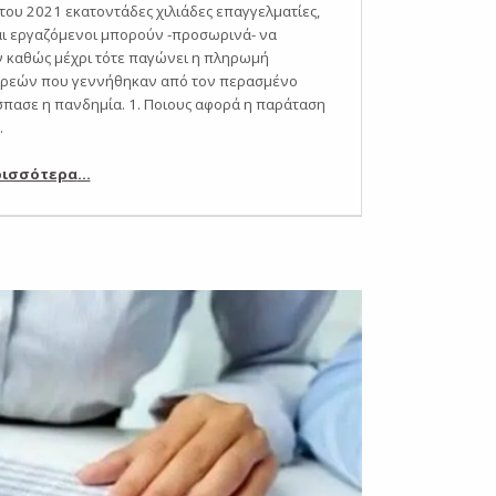
 του 2021 εκατοντάδες χιλιάδες επαγγελματίες,
αι εργαζόμενοι μπορούν -προσωρινά- να
 καθώς μέχρι τότε παγώνει η πληρωμή
ρεών που γεννήθηκαν από τον περασμένο
σπασε η πανδημία. 1. Ποιους αφορά η παράταση
…
“4+1 Ερωτήσεις για Οφειλές που Παραμένουν σε Αναστολή”
ρισσότερα
…