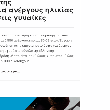
της
ια ανέργους ηλικίας
στις γυναίκες
 αυτααπασχόληση και την δημιουργία νέων
ια 5.880 ανέργους ηλικίας 30-59 ετών. Έμφαση
ροώθηση στην επιχειρηματικότητα για άνεργες
ση αφορά στο σύνολο της Ελληνικής
 δράση υλοποιείται σε κύκλους: Ο πρώτος κύκλος
 5.880 δικαιούχους.…
ρισσότερα
…
“Πρόγραμμα ενίσχυσης της επιχειρηματικότητας για ανέργους ηλικίας 30-59 ετών με έμφαση στις γυναίκες”