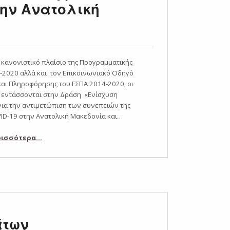
ην Ανατολική
κανονιστικό πλαίσιο της Προγραμματικής
-2020 αλλά και τον Επικοινωνιακό Οδηγό
και Πληροφόρησης του ΕΣΠΑ 2014-2020, οι
υ εντάσσονται στην Δράση «Ενίσχυση
για την αντιμετώπιση των συνεπειών της
ID-19 στην Ανατολική Μακεδονία και…
ρισσότερα
…
“Υποχρεώσεις Δημοσιότητας Δικαιούχων Δράσης «Ενίσχυση επιχειρήσεων για την αντιμετώπιση των συνεπειών της πανδημίας COVID-19 στην Ανατολική Μακεδονία και Θράκη»”
άτων