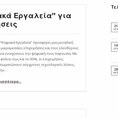
Τε
κά Εργαλεία” για
ήσεις
21
ΔΕ
“Ψηφιακά Εργαλεία” προσφέρει μια μοναδική
19
ς μικρομεσαίες επιχειρήσεις και τους ελεύθερους
ΔΕ
να ενισχύσουν την ψηφιακή τους παρουσία. Με
φτάνει έως και το 90%, οι επιχειρήσεις
σωματώσουν σύγχρονες τεχνολογικές λύσεις,
28
την…
ΦΕ
“Νέο Πρόγραμμα “Ψηφιακά Εργαλεία” για Μικρομεσαίες Επιχειρήσεις”
ρισσότερα
…