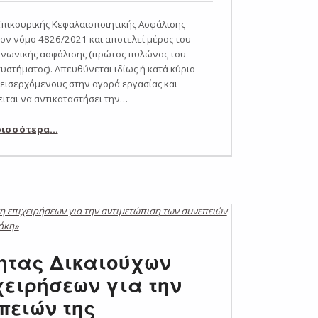
Επικουρικής Κεφαλαιοποιητικής Ασφάλισης
ον νόμο 4826/2021 και αποτελεί μέρος του
ινωνικής ασφάλισης (πρώτος πυλώνας του
υστήματος). Απευθύνεται ιδίως ή κατά κύριο
εισερχόμενους στην αγορά εργασίας και
ιται να αντικαταστήσει την…
“Νέο Ταμείο Επικουρικής Κεφαλαιοποιητικής Ασφάλισης”
ρισσότερα
…
ητας Δικαιούχων
ειρήσεων για την
πειών της