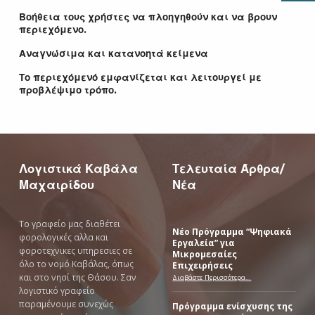
Βοήθεια τους χρήστες να πλοηγηθούν και να βρουν
περιεχόμενο.
Αναγνώσιμα και κατανοητά κείμενα
Το περιεχόμενό εμφανίζεται και λειτουργεί με
προβλέψιμο τρόπο.
Skip back to main navigation
Λογιστικά Καβάλα
Τελευταία Άρθρα/
Μαχαιρίδου
Νέα
Το γραφείο μας διαθέτει
Νέο Πρόγραμμα “Ψηφιακά
φορολογικές αλλα και
Εργαλεία” για
φοροτεχνικες υπηρεσιες σε
Μικρομεσαίες
όλο το νομό Καβάλας, όπως
Επιχειρήσεις
και στο νησί της Θάσου. Σαν
“Νέο Πρόγραμμα “Ψηφιακά Εργαλεία” για Μικρομεσαίες Επιχειρήσεις”
Διαβάστε Περισσότερα
…
λογιστικό γραφείο
παραμένουμε συνεχώς
Πρόγραμμα ενίσχυσης της