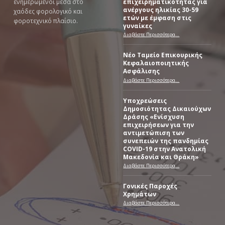
ενημερωμένοι μέσα στο
επιχειρηματικότητας για
ανέργους ηλικίας 30-59
χαόδες φορολογικό και
ετών με έμφαση στις
φοροτεχνικό πλαίσιο.
γυναίκες
Διαβάστε Περισσότερα
…
“Πρόγραμμα ενίσχυσης της επιχειρηματικότητας για ανέργους ηλικίας 30-59 ετών με έμφαση στις γυναίκες”
Νέο Ταμείο Επικουρικής
Κεφαλαιοποιητικής
Ασφάλισης
“Νέο Ταμείο Επικουρικής Κεφαλαιοποιητικής Ασφάλισης”
Διαβάστε Περισσότερα
…
Υποχρεώσεις
Δημοσιότητας Δικαιούχων
Δράσης «Ενίσχυση
επιχειρήσεων για την
αντιμετώπιση των
συνεπειών της πανδημίας
COVID-19 στην Ανατολική
Μακεδονία και Θράκη»
Διαβάστε Περισσότερα
…
“Υποχρεώσεις Δημοσιότητας Δικαιούχων Δράσης «Ενίσχυση επιχειρήσεων για την αντιμετώπιση των συνεπειών της πανδημίας COVID-19 στην Ανατολική Μακεδονία και Θράκη»”
Γονικές Παροχές
Χρημάτων
“Γονικές Παροχές Χρημάτων”
Διαβάστε Περισσότερα
…